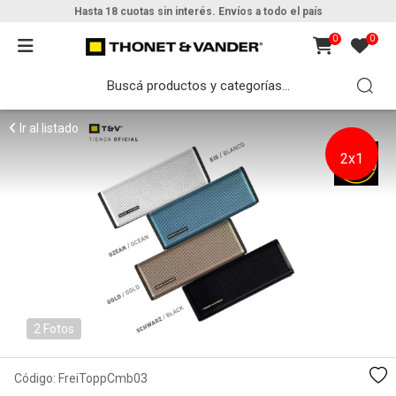
Hasta 18 cuotas sin interés. Envíos a todo el país
0
0
Ir al listado
2x1
2 Fotos
Código:
FreiToppCmb03