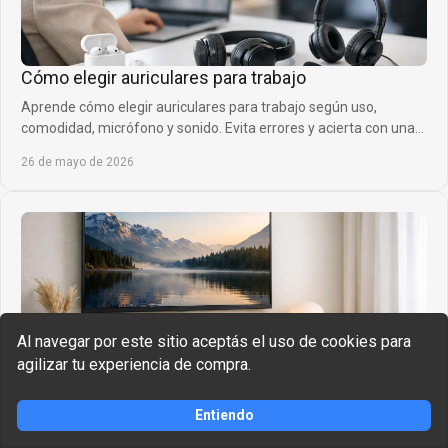
Cómo elegir auriculares para trabajo
Aprende cómo elegir auriculares para trabajo según uso,
comodidad, micrófono y sonido. Evita errores y acierta con una
compra útil hoy.
26 de mayo de 2026
Al navegar por este sitio aceptás el uso de cookies para
agilizar tu experiencia de compra.
Mejores soundbars para habitaciones pequeñas
Comprar
Entiendo
Descubre las mejores soundbars para habitaciones pequeñas y