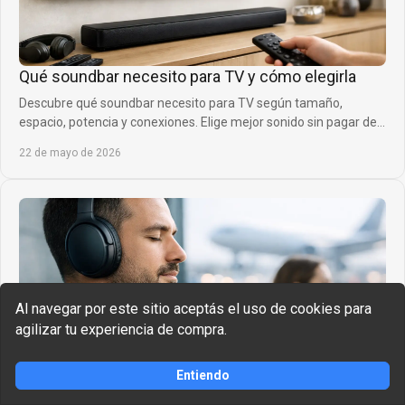
Qué soundbar necesito para TV y cómo elegirla
Descubre qué soundbar necesito para TV según tamaño,
espacio, potencia y conexiones. Elige mejor sonido sin pagar de
más ni equivocarte.
22 de mayo de 2026
Al navegar por este sitio aceptás el uso de cookies para
agilizar tu experiencia de compra.
Qué auriculares aíslan más ruido de verdad
Comprar
Entiendo
Descubre qué auriculares aíslan más ruido según uso, diseño y