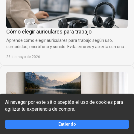
Cómo elegir auriculares para trabajo
Aprende cómo elegir auriculares para trabajo según uso,
comodidad, micrófono y sonido. Evita errores y acierta con una
compra útil hoy.
26 de mayo de 2026
Al navegar por este sitio aceptás el uso de cookies para
agilizar tu experiencia de compra.
Comprar
Entiendo
Mejores soundbars para habitaciones pequeñas